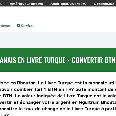
60
AmériqueLatine360
AmériqueDuNord360
Océanie360
ntenus
Services
AIS EN LIVRE TURQUE - CONVERTIR BTN
sée en Bhoutan. La Livre Turque est la monnaie util
avoir combien fait 1 BTN en TRY ou le montant de v
se BTN. La valeur indiquée de Livre Turque est la va
ertir et échanger votre argent en Ngultrum Bhoutana
nnaître le taux de change de la Livre Turque à part
 TRY.