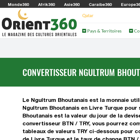
Monde360
Afrik360
Asie360
Caraibe360
Europe3
Qatar
Pays & Territoires
Co
CONVERTISSEUR NGULTRUM BHOUTAN
Le Ngultrum Bhoutanais est la monnaie utili
Ngultrum Bhoutanais en Livre Turque pour s
Bhoutanais est la valeur du jour de la devi
convertisseur BTN / TRY, vous pourrez conv
tableaux de valeurs TRY ci-dessous pour co
de Livre Turque et le taux de change BTN /